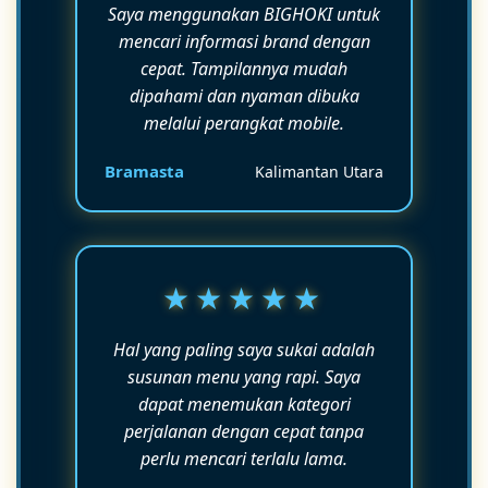
Saya menggunakan BIGHOKI untuk
mencari informasi brand dengan
cepat. Tampilannya mudah
dipahami dan nyaman dibuka
melalui perangkat mobile.
Bramasta
Kalimantan Utara
★★★★★
Hal yang paling saya sukai adalah
susunan menu yang rapi. Saya
dapat menemukan kategori
perjalanan dengan cepat tanpa
perlu mencari terlalu lama.