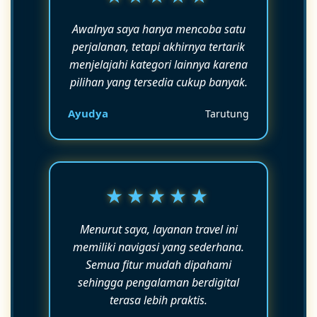
Awalnya saya hanya mencoba satu
perjalanan, tetapi akhirnya tertarik
menjelajahi kategori lainnya karena
pilihan yang tersedia cukup banyak.
Ayudya
Tarutung
★★★★★
Menurut saya, layanan travel ini
memiliki navigasi yang sederhana.
Semua fitur mudah dipahami
sehingga pengalaman berdigital
terasa lebih praktis.