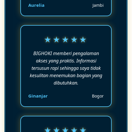
Aurelia
Jambi
★★★★★
BIGHOKI memberi pengalaman
akses yang praktis. Informasi
tersusun rapi sehingga saya tidak
kesulitan menemukan bagian yang
dibutuhkan.
Ginanjar
Bogor
★★★★★