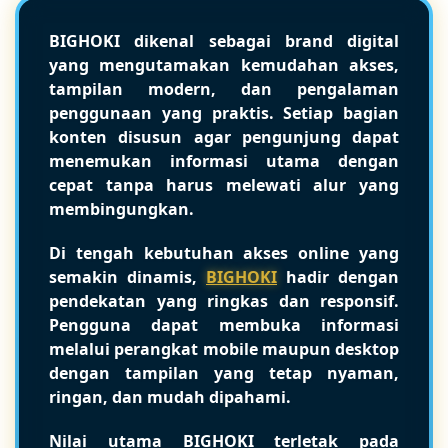
BIGHOKI dikenal sebagai brand digital
yang mengutamakan kemudahan akses,
tampilan modern, dan pengalaman
penggunaan yang praktis. Setiap bagian
konten disusun agar pengunjung dapat
menemukan informasi utama dengan
cepat tanpa harus melewati alur yang
membingungkan.
Di tengah kebutuhan akses online yang
semakin dinamis,
BIGHOKI
hadir dengan
pendekatan yang ringkas dan responsif.
Pengguna dapat membuka informasi
melalui perangkat mobile maupun desktop
dengan tampilan yang tetap nyaman,
ringan, dan mudah dipahami.
Nilai utama BIGHOKI terletak pada