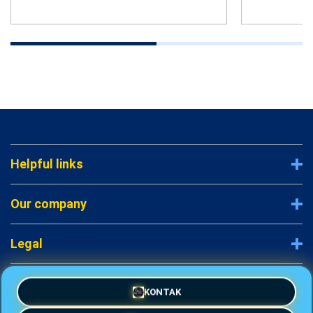
Helpful links
Our company
Legal
Company Information
KONTAK