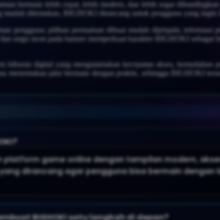
an bermain lebih cepat, lebih modern, dan lebih segar dibandingkan 
yang mudah ditemukan, BIGHOKI dirancang untuk pengguna yang ingin l
n pengguna: pilihan permainan dibuat mudah dijelajahi, informasi pen
k, dan ungu neon pada banner memperkuat karakter BIGHOKI sebagai bra
 hiburan digital yang mengutamakan kecepatan akses, kemudahan p
una menemukan jalur bermain dengan praktis, sehingga BIGHOKI teras
OKI?
 platform game online dengan tampilan modern, akses 
l yang dirancang agar pengguna bisa bermain dengan 
mbuat BIGHOKI satu langkah di depan?