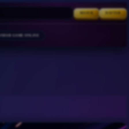
MASUK
DAFTAR
ANDAR GAME ONLINE