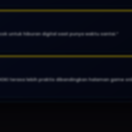
ok untuk hiburan digital saat punya waktu santai.”
OKI terasa lebih praktis dibandingkan halaman game onli