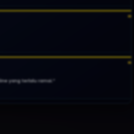
❝
❝
ne yang terlalu ramai.”