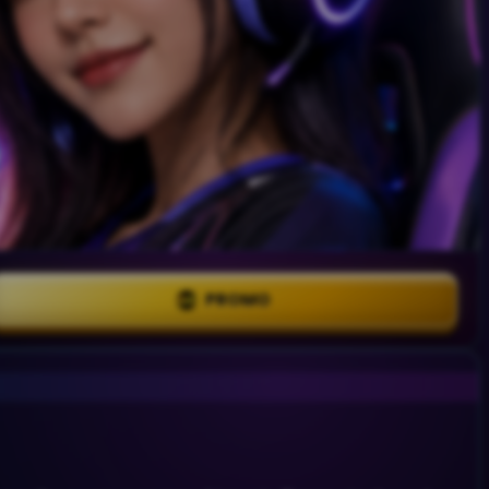
PROMO