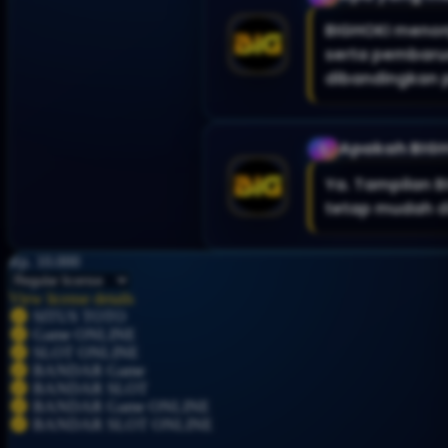
BIGHOKI menonj
serta pembaru
dibandingkan 
Apakah BIGH
Q
Ya. Tampilan B
tetap mudah d
Rp.
10.000
View license details
SITUS TOTO
Game ONLINE
SLOT ONLINE
BANDAR Game
BANDAR SLOT
BANDAR Game ONLINE
BANDAR SLOT ONLINE