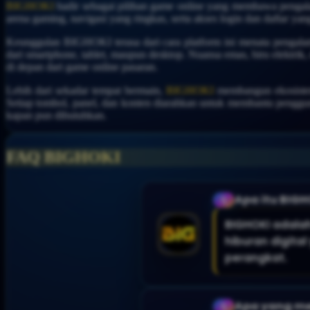
BIGHOKI
hadir sebagai pilihan game online yang membawa pengalam
arena gaming, navigasi yang ringkas, serta akses login dan daftar 
Keunggulan BIGHOKI terasa dari cara platform ini menata pengalama
dari smartphone, tablet, maupun desktop. Nuansa emas, biru elektri
di depan dari game online pasaran.
Lebih dari sekadar tempat bermain,
BIGHOKI
membangun ekosistem
Setiap tombol, panel, dan konten diarahkan untuk membantu pengg
kapan pun dibutuhkan.
FAQ BIGHOKI
Apa itu BIGH
Q
BIGHOKI adalah
hiburan digita
perangkat.
Apa yang me
Q