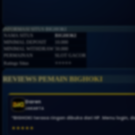
INFORMASI SITUS BIGHOKI
NAMA SITUS
BIGHOKI
MINIMAL DEPOSIT
10.000
MINIMAL WITHDRAW
50.000
PERMAINAN
SLOT GACOR
⭐️⭐️⭐️⭐️⭐️
Ratings Situs
REVIEWS PEMAIN BIGHOKI
Daren
JAKARTA
“BIGHOKI terasa ringan dibuka dari HP. Menu login, 
★★★★★