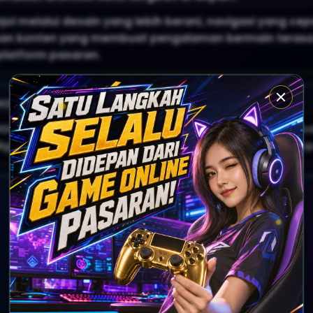
ol melalui desain yang lebih berani, navigasi yang cepa
an konten yang membuat pengalaman bermain terasa 
platform pasaran.
OKI nyaman diakses dari HP?
IGHOKI dibuat responsif sehingga menu, banner, tombol
igunakan melalui smartphone, tablet, maupun desktop