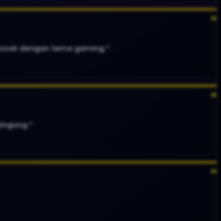
❝
 cocok dengan tema gaming.”
❝
ingung.”
❝