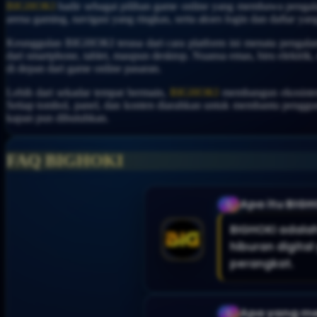
BIGHOKI
hadir sebagai pilihan game online yang membawa pengalam
arena gaming, navigasi yang ringkas, serta akses login dan daftar 
Keunggulan BIGHOKI terasa dari cara platform ini menata pengalama
dari smartphone, tablet, maupun desktop. Nuansa emas, biru elektri
di depan dari game online pasaran.
Lebih dari sekadar tempat bermain,
BIGHOKI
membangun ekosistem
Setiap tombol, panel, dan konten diarahkan untuk membantu pengg
kapan pun dibutuhkan.
FAQ BIGHOKI
Apa itu BIGH
Q
BIGHOKI adalah
hiburan digita
perangkat.
Apa yang me
Q