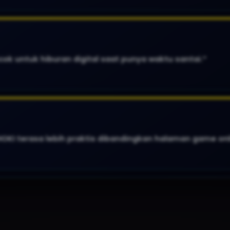
ok untuk hiburan digital saat punya waktu santai.”
OKI terasa lebih praktis dibandingkan halaman game onli