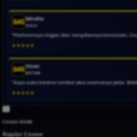
Mirella
SOLO
"Platformnya ringan dan tampilannya konsisten. Coc
★★★★★
Ozan
BATAM
"Saya suka karena tombol aksi utamanya jelas. BIGH
★★★★★
×
License details
Regular License