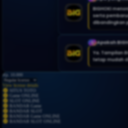
BIGHOKI menonj
serta pembaru
dibandingkan 
Apakah BIGH
Q
Ya. Tampilan B
tetap mudah d
Rp.
10.000
View license details
SITUS TOTO
Game ONLINE
SLOT ONLINE
BANDAR Game
BANDAR SLOT
BANDAR Game ONLINE
BANDAR SLOT ONLINE