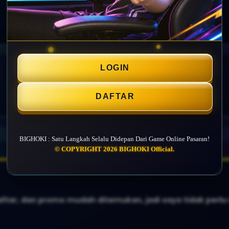
LOGIN
DAFTAR
BIGHOKI : Satu Langkah Selalu Didepan Dari Game Online Pasaran!
© COPYRIGHT 2026 BIGHOKI Official.
daftar, dan promo mudah ditemukan, jadi saya tidak perlu 