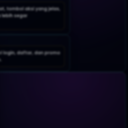
t, tombol aksi yang jelas,
lebih segar
 login, daftar, dan promo
.