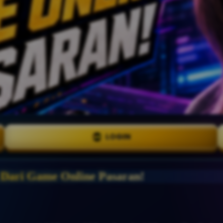
LOGIN
 Dari Game Online Pasaran!