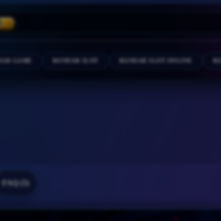
DAR GAME
BANDAR SLOT
BANDAR SLOT ONLINE
B
FAQ (5)