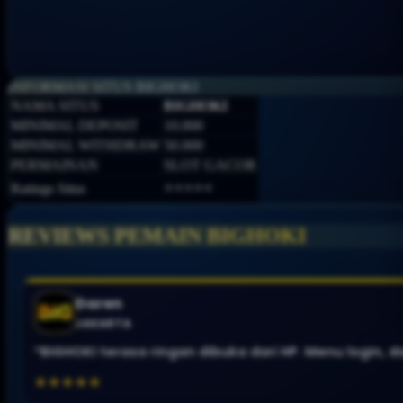
INFORMASI SITUS BIGHOKI
NAMA SITUS
BIGHOKI
MINIMAL DEPOSIT
10.000
MINIMAL WITHDRAW
50.000
PERMAINAN
SLOT GACOR
⭐️⭐️⭐️⭐️⭐️
Ratings Situs
REVIEWS PEMAIN BIGHOKI
Daren
JAKARTA
“BIGHOKI terasa ringan dibuka dari HP. Menu login, 
★★★★★