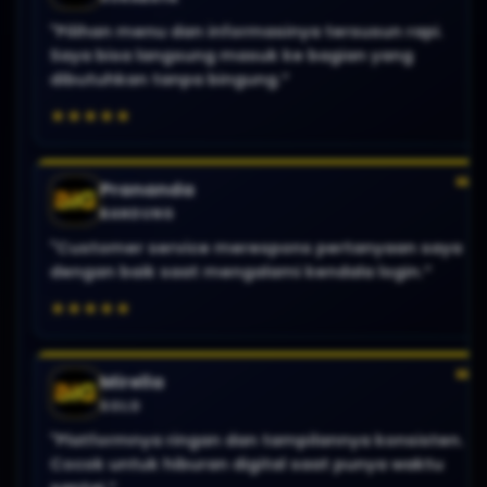
"Pilihan menu dan informasinya tersusun rapi.
Saya bisa langsung masuk ke bagian yang
dibutuhkan tanpa bingung.”
★★★★★
❝
Prananda
BANDUNG
"Customer service merespons pertanyaan saya
dengan baik saat mengalami kendala login.”
★★★★★
❝
Mirella
SOLO
"Platformnya ringan dan tampilannya konsisten.
Cocok untuk hiburan digital saat punya waktu