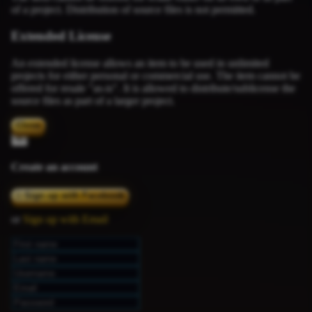
of a project. Distribution of source files is not permitted.
Extended License
An extended license allows an item to be used in unlimited
projects for either personal or commercial use. The item cannot be
offered for resale "as-is". It is allowed to distribute/sublicense the
source files as part of a larger project.
Close
×
Create an account
Sign up with Facebook
or
Sign up with Email