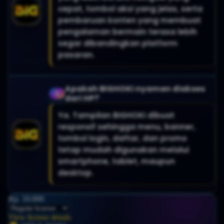
cepat, tombol aksi yang jelas, serta
pembaruan konten yang membuat
pengalaman bermain terasa lebih
segar dibandingkan platform
pasaran.
Apakah BIGHOKI nyaman diakses
Q
dari HP?
Ya. Tampilan BIGHOKI dibuat
responsif sehingga menu, banner,
tombol login, daftar, dan promo
tetap mudah digunakan melalui
smartphone, tablet, maupun
desktop.
Rp.
10.000
View license details