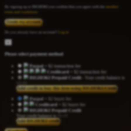
By signing up to BIGHOKI you confirm that you agree with the
member
terms and conditions
Create my account
Do you already have an account?
Log in
×
Please select payment method
Paypal
+ $2 transaction fee
Creditcard
+ $2 transaction fee
BIGHOKI Prepaid Credit
- Your credit balance is
$0.00
Add credit to buy this item using BIGHOKI Credit
Paypal
+ $2 buyer fee
Creditcard
+ $2 buyer fee
BIGHOKI Prepaid Credit
Your credit balance is
$0.00
Add BIGHOKI credit