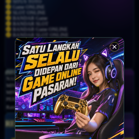
SITUS TOTO
Game ONLINE
SLOT ONLINE
BANDAR Game
BANDAR SLOT
BANDAR Game ONLINE
BANDAR SLOT ONLINE
INFORMASI SITUS BIGHOKI
NAMA SITUS
BIGHOKI
MINIMAL DEPOSIT
10.000
MINIMAL WITHDRAW
50.000
PERMAINAN
SLOT GACOR
⭐️⭐️⭐️⭐️⭐️
Ratings Situs
REVIEWS PEMAIN BIGHOKI