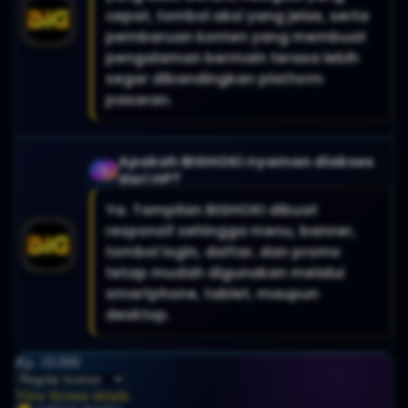
cepat, tombol aksi yang jelas, serta
pembaruan konten yang membuat
pengalaman bermain terasa lebih
segar dibandingkan platform
pasaran.
Apakah BIGHOKI nyaman diakses
Q
dari HP?
Ya. Tampilan BIGHOKI dibuat
responsif sehingga menu, banner,
tombol login, daftar, dan promo
tetap mudah digunakan melalui
smartphone, tablet, maupun
desktop.
Rp.
10.000
View license details