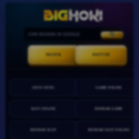
MASUK
DAFTAR
SITUS TOTO
GAME ONLINE
SLOT ONLINE
BANDAR GAME
BANDAR SLOT
BANDAR SLOT ONLINE