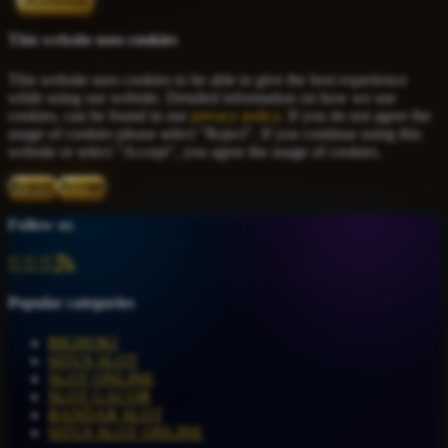
Continue
This website uses cookies
This website uses cookies to be able to give the best experience
while using our website. Detailed information on how we use
cookies, can be found in our
privacy policy
. If you do not agree the
usage of cookies please select "Reject". If you continue using this
website or select "Accept", you agree the usage of cookies.
Reject
Accept
Follow
us
Popular
categories
BIGHOKI
SITUS SLOT
SLOT ONLINE
SLOT GACOR
BANDAR SLOT
SITUS SLOT ONLINE