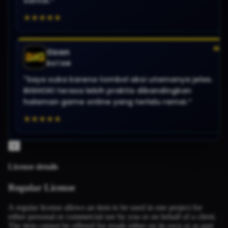
santai.”
★★★★★
❝
Ozan
BATAM
"Saya suka karena tombol aksi utamanya jelas.
BIGHOKI terasa lebih praktis dibandingkan
halaman game online yang terlalu ramai.”
★★★★★
×
License details
Regular License
A regular license allows an item to be used in one project for
either personal or commercial use by you or on behalf of a client.
The item cannot be offered for resale either on its own or as part