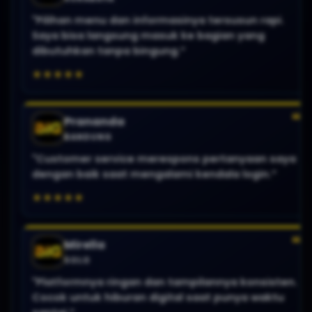
"Pilihan menu dan informasinya tersusun rapi.
Saya bisa langsung masuk ke bagian yang
dibutuhkan tanpa bingung.”
★★★★★
❝
Prananda
BANDUNG
"Customer service merespons pertanyaan saya
dengan baik saat mengalami kendala login.”
★★★★★
❝
Mirella
SOLO
"Platformnya ringan dan tampilannya konsisten.
Cocok untuk hiburan digital saat punya waktu