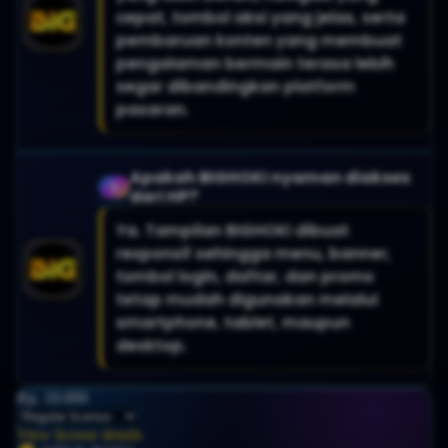
cepat, tombol aksi yang jelas, serta
pembaruan konten yang membuat
pengalaman bermain terasa lebih
segar dibandingkan platform
pasaran.
Apakah BIGHOKI nyaman diakses
Q
dari HP?
Ya. Tampilan BIGHOKI dibuat
responsif sehingga menu, banner,
tombol login, daftar, dan promo
tetap mudah digunakan melalui
smartphone, tablet, maupun
desktop.
Rp.
10.000
View license details