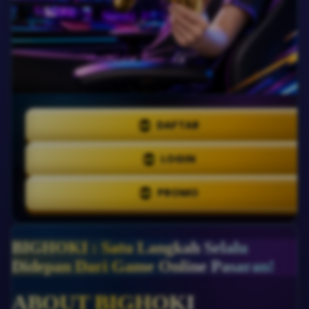
DAFTAR
LOGIN
PROMO
BIGHOKI : Satu Langkah Selalu
Didepan Dari Game Online Pasaran!
ABOUT BIGHOKI