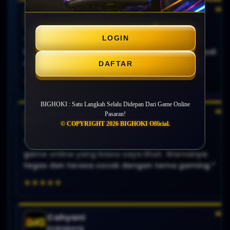
❝
Daren
JAKARTA
LOGIN
“BIGHOKI terasa ringan dibuka dari HP. Menu
login, daftar, dan promo mudah ditemukan, jadi
saya tidak perlu mencari-cari terlalu lama.”
DAFTAR
★★★★★
BIGHOKI : Satu Langkah Selalu Didepan Dari Game Online
❝
Meidina
Pasaran!
© COPYRIGHT 2026 BIGHOKI Official.
MEDAN
"Tampilan neon BIGHOKI beda dari halaman
game online yang biasa saya lihat. Warnanya
tegas dan terasa cocok dengan tema gaming.”
★★★★★
❝
Cahyani
SURABAYA