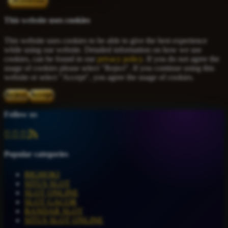
Continue
This website uses cookies
This website uses cookies to be able to give the best experience
while using our website. Detailed information on how we use
cookies, can be found in our
privacy policy
. If you do not agree the
usage of cookies please select "Reject". If you continue using this
website or select "Accept", you agree the usage of cookies.
Reject
Accept
Follow
us
Popular
categories
BIGHOKI
SITUS SLOT
SLOT ONLINE
SLOT GACOR
BANDAR SLOT
SITUS SLOT ONLINE