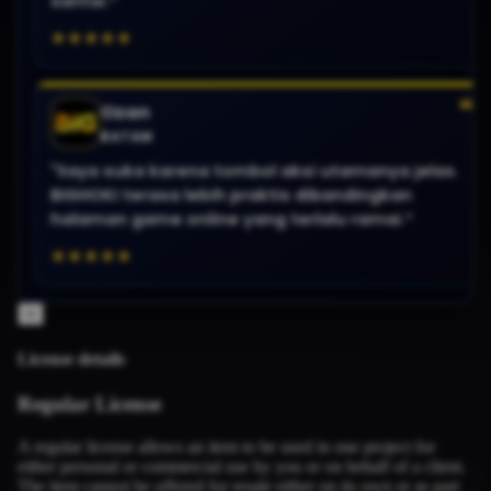
santai.”
★★★★★
❝
Ozan
BATAM
"Saya suka karena tombol aksi utamanya jelas.
BIGHOKI terasa lebih praktis dibandingkan
halaman game online yang terlalu ramai.”
★★★★★
×
License details
Regular License
A regular license allows an item to be used in one project for
either personal or commercial use by you or on behalf of a client.
The item cannot be offered for resale either on its own or as part