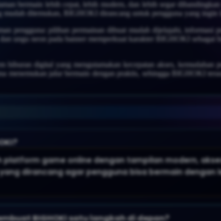
an bermain lebih cepat, lebih modern, dan lebih segar dibandingkan 
yang mudah ditemukan, BIGHOKI dirancang untuk pengguna yang ingin l
n pengguna: pilihan permainan dibuat mudah dijelajahi, informasi pen
k, dan ungu neon pada banner memperkuat karakter BIGHOKI sebagai bra
 hiburan digital yang mengutamakan kecepatan akses, kemudahan p
una menemukan jalur bermain dengan praktis, sehingga BIGHOKI teras
OKI?
 platform game online dengan tampilan modern, akses 
l yang dirancang agar pengguna bisa bermain dengan 
mbuat BIGHOKI satu langkah di depan?