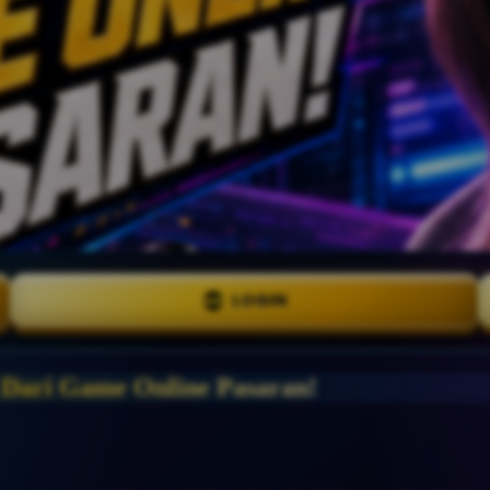
LOGIN
 Dari Game Online Pasaran!