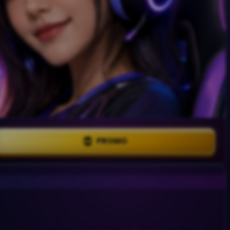
PROMO