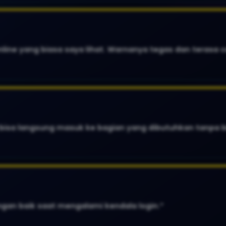
line yang biasa saya lihat. Warnanya tegas dan terasa
a bisa langsung masuk ke bagian yang dibutuhkan tanpa b
an baik saat mengalami kendala login.”