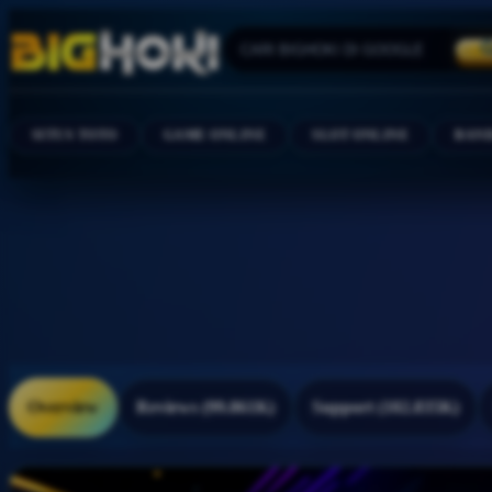
SITUS TOTO
GAME ONLINE
SLOT ONLINE
BAN
Overview
Reviews (99.861K)
Support (102.835K)