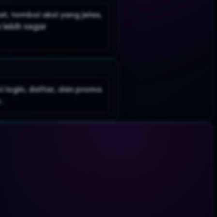
t, tombol aksi yang jelas,
lebih segar
 login, daftar, dan promo
.