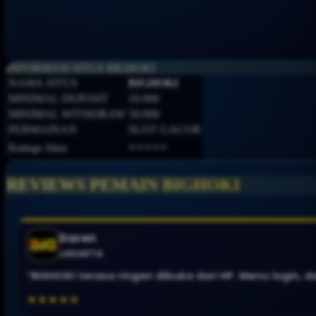
INFORMASI SITUS BIGHOKI
NAMA SITUS
BIGHOKI
MINIMAL DEPOSIT
10.000
MINIMAL WITHDRAW
50.000
PERMAINAN
SLOT GACOR
⭐️⭐️⭐️⭐️⭐️
Ratings Situs
REVIEWS PEMAIN BIGHOKI
Daren
JAKARTA
“BIGHOKI terasa ringan dibuka dari HP. Menu login, 
★★★★★