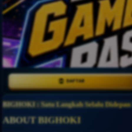
DAFTAR
BIGHOKI : Satu Langkah Selalu Didepan
ABOUT BIGHOKI