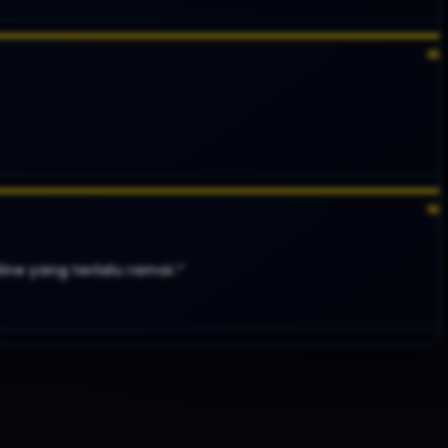
❝
❝
ne yang terlalu ramai.”