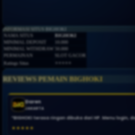
INFORMASI SITUS BIGHOKI
NAMA SITUS
BIGHOKI
MINIMAL DEPOSIT
10.000
MINIMAL WITHDRAW
50.000
PERMAINAN
SLOT GACOR
⭐️⭐️⭐️⭐️⭐️
Ratings Situs
REVIEWS PEMAIN BIGHOKI
Daren
JAKARTA
“BIGHOKI terasa ringan dibuka dari HP. Menu login, 
★★★★★