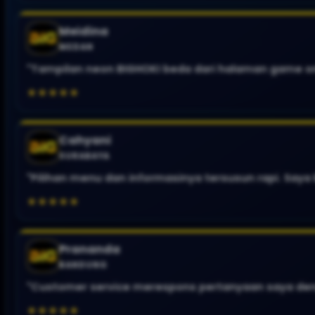
Meidina
MEDAN
"Tampilan neon BIGHOKI beda dari halaman game on
★★★★★
Cahyani
SURABAYA
"Pilihan menu dan informasinya tersusun rapi. Say
★★★★★
Prananda
BANDUNG
"Customer service merespons pertanyaan saya deng
★★★★★