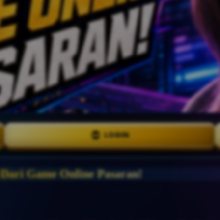
LOGIN
 Dari Game Online Pasaran!