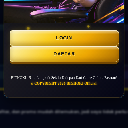
LOGIN
DAFTAR
BIGHOKI : Satu Langkah Selalu Didepan Dari Game Online Pasaran!
© COPYRIGHT 2026 BIGHOKI Official.
daftar, dan promo mudah ditemukan, jadi saya tidak perlu 