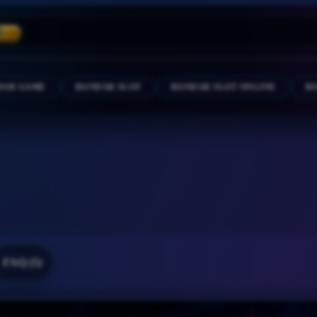
DAR GAME
BANDAR SLOT
BANDAR SLOT ONLINE
B
FAQ (5)