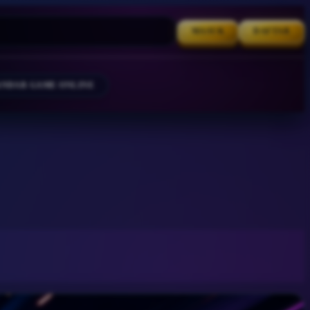
MASUK
DAFTAR
ANDAR GAME ONLINE