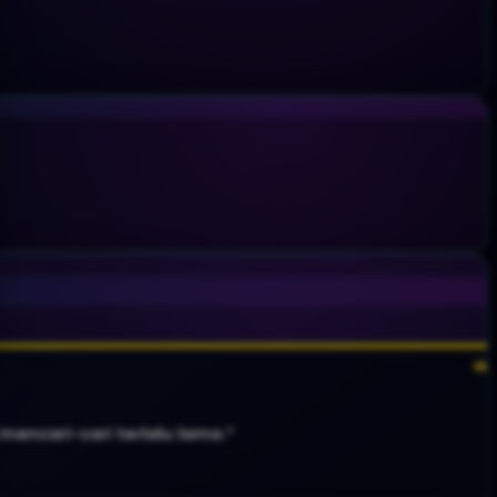
❝
mencari-cari terlalu lama.”