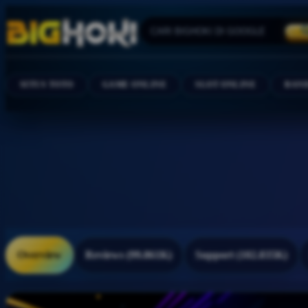
SITUS TOTO
GAME ONLINE
SLOT ONLINE
BAN
Overview
Reviews (99.861K)
Support (102.835K)