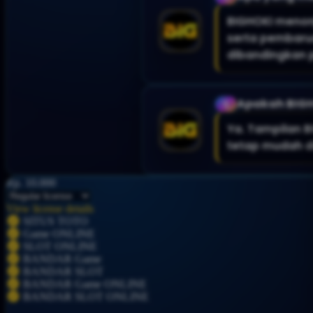
BIGHOKI menonj
serta pembaru
dibandingkan 
Apakah BIGH
Q
Ya. Tampilan B
tetap mudah d
Rp.
10.000
View license details
SITUS TOTO
Game ONLINE
SLOT ONLINE
BANDAR Game
BANDAR SLOT
BANDAR Game ONLINE
BANDAR SLOT ONLINE