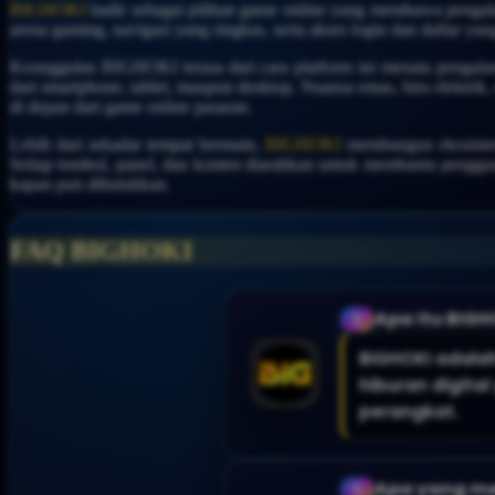
BIGHOKI
hadir sebagai pilihan game online yang membawa pengalam
arena gaming, navigasi yang ringkas, serta akses login dan daftar 
Keunggulan BIGHOKI terasa dari cara platform ini menata pengalama
dari smartphone, tablet, maupun desktop. Nuansa emas, biru elektri
di depan dari game online pasaran.
Lebih dari sekadar tempat bermain,
BIGHOKI
membangun ekosistem
Setiap tombol, panel, dan konten diarahkan untuk membantu pengg
kapan pun dibutuhkan.
FAQ BIGHOKI
Apa itu BIGH
Q
BIGHOKI adalah
hiburan digita
perangkat.
Apa yang me
Q