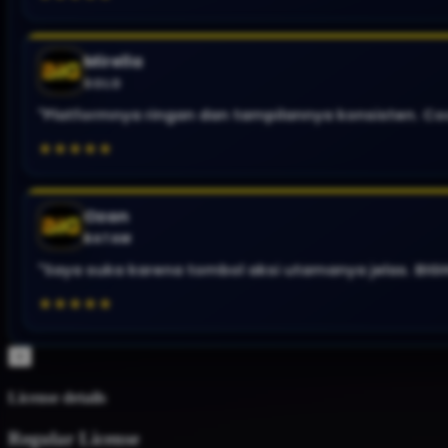
Mirella
SOLO
"Platformnya ringan dan tampilannya konsisten. Coc
★★★★★
Ozan
BATAM
"Saya suka karena tombol aksi utamanya jelas. BIGH
★★★★★
×
License details
Regular License