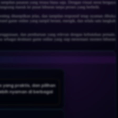
tampilan pasaran yang terasa biasa saja. Dengan visual neon bergaya
angsung masuk ke pusat hiburan tanpa proses yang berbelit.
ting ditampilkan jelas, dan tampilan responsif tetap nyaman dibuka
nd game online yang tampil berani, energik, dan selalu satu langkah
enggunaan, dan pembaruan yang relevan dengan kebutuhan pemain.
a sebagai destinasi game online yang siap menemani momen hiburan
yang praktis, dan pilihan
lebih nyaman di berbagai