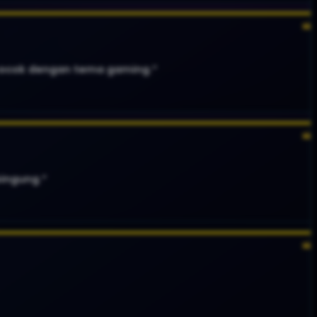
❝
 cocok dengan tema gaming.”
❝
ingung.”
❝