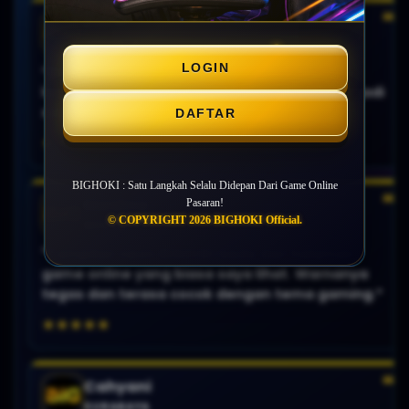
❝
Daren
JAKARTA
LOGIN
“BIGHOKI terasa ringan dibuka dari HP. Menu
login, daftar, dan promo mudah ditemukan, jadi
saya tidak perlu mencari-cari terlalu lama.”
DAFTAR
★★★★★
BIGHOKI : Satu Langkah Selalu Didepan Dari Game Online
❝
Meidina
Pasaran!
© COPYRIGHT 2026 BIGHOKI Official.
MEDAN
"Tampilan neon BIGHOKI beda dari halaman
game online yang biasa saya lihat. Warnanya
tegas dan terasa cocok dengan tema gaming.”
★★★★★
❝
Cahyani
SURABAYA