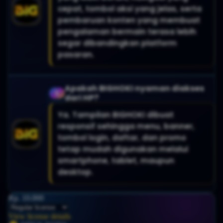
cepat, tombol aksi yang jelas, serta
pembaruan konten yang membuat
pengalaman bermain terasa lebih
segar dibandingkan platform
pasaran.
Apakah BIGHOKI nyaman diakses
Q
dari HP?
Ya. Tampilan BIGHOKI dibuat
responsif sehingga menu, banner,
tombol login, daftar, dan promo
tetap mudah digunakan melalui
smartphone, tablet, maupun
desktop.
Rp.
10.000
View license details