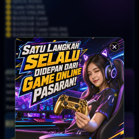
SITUS TOTO
Game ONLINE
SLOT ONLINE
BANDAR Game
BANDAR SLOT
BANDAR Game ONLINE
BANDAR SLOT ONLINE
INFORMASI SITUS BIGHOKI
NAMA SITUS
BIGHOKI
MINIMAL DEPOSIT
10.000
MINIMAL WITHDRAW
50.000
PERMAINAN
SLOT GACOR
⭐️⭐️⭐️⭐️⭐️
Ratings Situs
REVIEWS PEMAIN BIGHOKI