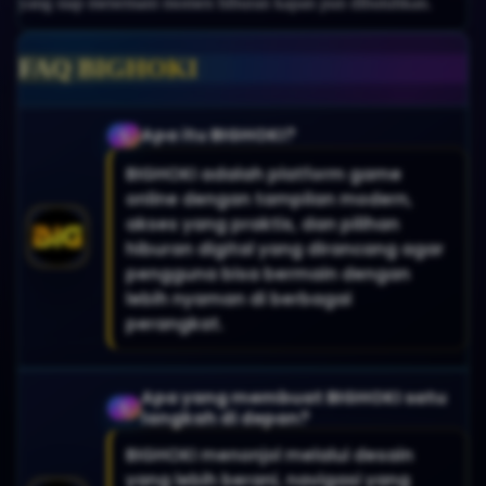
yang siap menemani momen hiburan kapan pun dibutuhkan.
FAQ BIGHOKI
Apa itu BIGHOKI?
Q
BIGHOKI adalah platform game
online dengan tampilan modern,
akses yang praktis, dan pilihan
hiburan digital yang dirancang agar
pengguna bisa bermain dengan
lebih nyaman di berbagai
perangkat.
Apa yang membuat BIGHOKI satu
Q
langkah di depan?
BIGHOKI menonjol melalui desain
yang lebih berani, navigasi yang