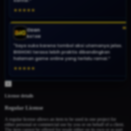
santai.”
★★★★★
❝
Ozan
BATAM
"Saya suka karena tombol aksi utamanya jelas.
BIGHOKI terasa lebih praktis dibandingkan
halaman game online yang terlalu ramai.”
★★★★★
×
License details
Regular License
A regular license allows an item to be used in one project for
either personal or commercial use by you or on behalf of a client.
The item cannot be offered for resale either on its own or as part