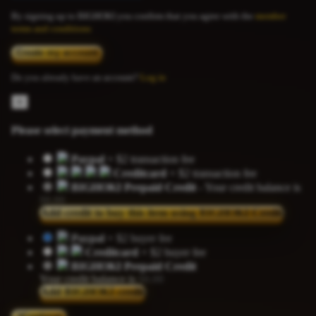
By signing up to BIGHOKI you confirm that you agree with the
member
terms and conditions
Create my account
Do you already have an account?
Log in
×
Please select payment method
Paypal
+ $2 transaction fee
Creditcard
+ $2 transaction fee
BIGHOKI Prepaid Credit
- Your credit balance is
$0.00
Add credit to buy this item using BIGHOKI Credit
Paypal
+ $2 buyer fee
Creditcard
+ $2 buyer fee
BIGHOKI Prepaid Credit
Your credit balance is
$0.00
Add BIGHOKI credit