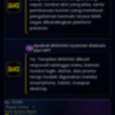
cepat, tombol aksi yang jelas, serta
pembaruan konten yang membuat
pengalaman bermain terasa lebih
segar dibandingkan platform
pasaran.
Apakah BIGHOKI nyaman diakses
Q
dari HP?
Ya. Tampilan BIGHOKI dibuat
responsif sehingga menu, banner,
tombol login, daftar, dan promo
tetap mudah digunakan melalui
smartphone, tablet, maupun
desktop.
Rp.
10.000
View license details