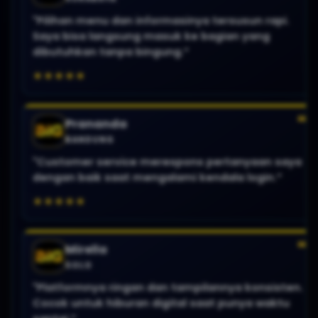
"Pilihan menu dan informasinya tersusun rapi.
Saya bisa langsung masuk ke bagian yang
dibutuhkan tanpa bingung.”
★★★★★
❝
Prananda
BANDUNG
"Customer service merespons pertanyaan saya
dengan baik saat mengalami kendala login.”
★★★★★
❝
Mirella
SOLO
"Platformnya ringan dan tampilannya konsisten.
Cocok untuk hiburan digital saat punya waktu