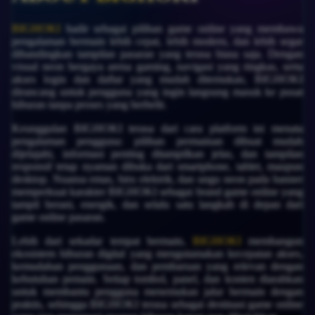
BIGHOKI
hadir sebagai pilihan game online yang membawa
pengalaman bermain lebih cepat, lebih modern, dan lebih segar
dibandingkan tampilan pasaran yang terasa biasa saja. Dengan
visual neon bergaya arena gaming, navigasi yang ringkas, serta
akses login dan daftar yang mudah ditemukan, BIGHOKI
dirancang untuk pengguna yang ingin langsung masuk ke pusat
hiburan tanpa proses yang berbelit.
Keunggulan BIGHOKI terasa dari cara platform ini menata
pengalaman pengguna: pilihan permainan dibuat mudah
dijelajahi, informasi penting ditampilkan jelas, dan tampilan
responsif tetap nyaman dibuka dari smartphone, tablet, maupun
desktop. Nuansa emas, biru elektrik, dan ungu neon pada banner
memperkuat karakter BIGHOKI sebagai brand game online yang
tampil berani, energik, dan selalu satu langkah di depan dari
game online pasaran.
Lebih dari sekadar tempat bermain,
BIGHOKI
membangun
ekosistem hiburan digital yang mengutamakan kecepatan akses,
kemudahan penggunaan, dan pembaruan yang relevan dengan
kebutuhan pemain. Setiap tombol, panel, dan konten diarahkan
untuk membantu pengguna menemukan jalur bermain dengan
praktis, sehingga BIGHOKI terasa sebagai destinasi game online