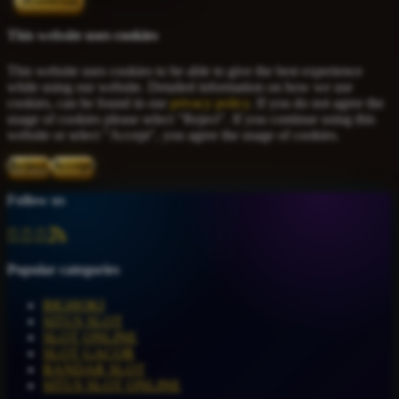
Continue
This website uses cookies
This website uses cookies to be able to give the best experience
while using our website. Detailed information on how we use
cookies, can be found in our
privacy policy
. If you do not agree the
usage of cookies please select "Reject". If you continue using this
website or select "Accept", you agree the usage of cookies.
Reject
Accept
Follow
us
Popular
categories
BIGHOKI
SITUS SLOT
SLOT ONLINE
SLOT GACOR
BANDAR SLOT
SITUS SLOT ONLINE