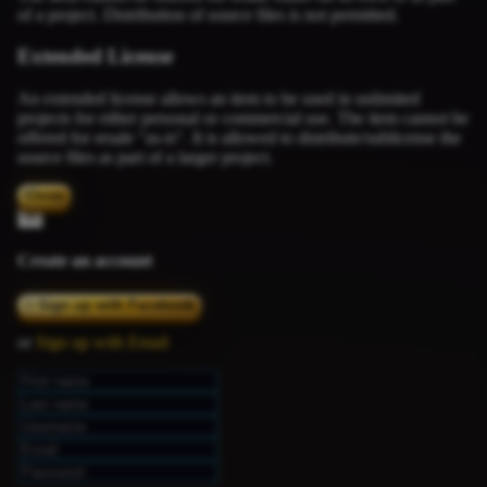
of a project. Distribution of source files is not permitted.
Extended License
An extended license allows an item to be used in unlimited
projects for either personal or commercial use. The item cannot be
offered for resale "as-is". It is allowed to distribute/sublicense the
source files as part of a larger project.
Close
×
Create an account
Sign up with Facebook
or
Sign up with Email