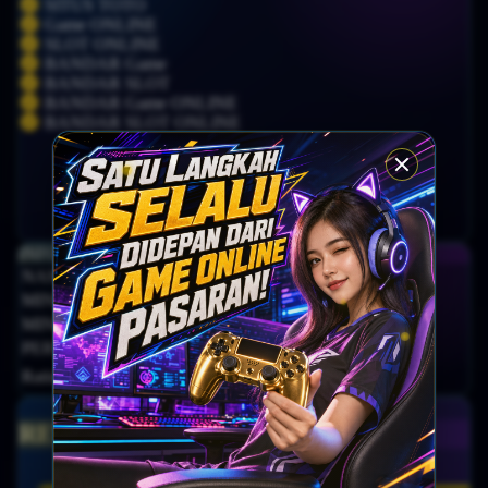
SITUS TOTO
Game ONLINE
SLOT ONLINE
BANDAR Game
BANDAR SLOT
BANDAR Game ONLINE
BANDAR SLOT ONLINE
INFORMASI SITUS BIGHOKI
NAMA SITUS
BIGHOKI
MINIMAL DEPOSIT
10.000
MINIMAL WITHDRAW
50.000
PERMAINAN
SLOT GACOR
⭐️⭐️⭐️⭐️⭐️
Ratings Situs
REVIEWS PEMAIN BIGHOKI