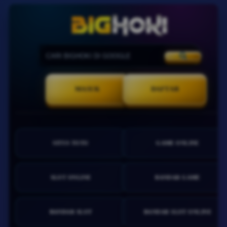
MASUK
DAFTAR
SITUS TOTO
GAME ONLINE
SLOT ONLINE
BANDAR GAME
BANDAR SLOT
BANDAR SLOT ONLINE