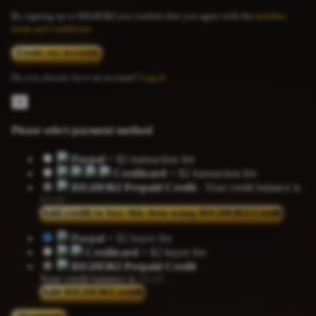
By signing up to BIGHOKI you confirm that you agree with the
member
terms and conditions
Create my account
Do you already have an account?
Log in
×
Please select payment method
Paypal
+ $2 transaction fee
Creditcard
+ $2 transaction fee
BIGHOKI Prepaid Credit
- Your credit balance is
$0.00
Add credit to buy this item using BIGHOKI Credit
Paypal
+ $2 buyer fee
Creditcard
+ $2 buyer fee
BIGHOKI Prepaid Credit
Your credit balance is
$0.00
Add BIGHOKI credit