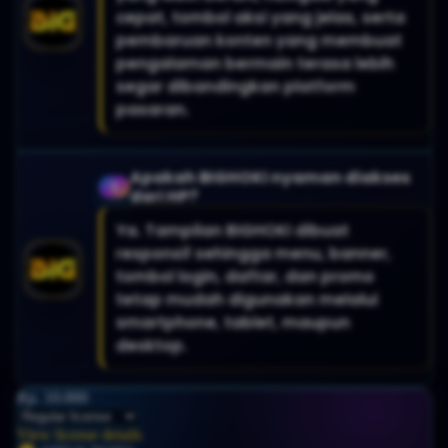
cepat, tombol aksi yang jelas, serta
pembaruan konten yang membuat
pengalaman bermain terasa lebih
segar dibandingkan platform
pasaran.
Apakah BIGHOKI nyaman diakses
Q
dari HP?
Ya. Tampilan BIGHOKI dibuat
responsif sehingga menu, banner,
tombol login, daftar, dan promo
tetap mudah digunakan melalui
smartphone, tablet, maupun
desktop.
Rp.
10.000
View license details