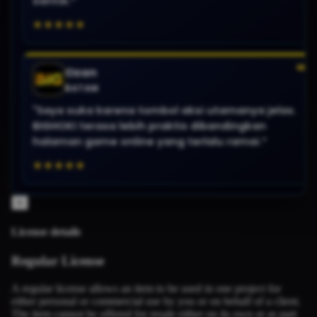
santai.”
★★★★★
❝
Ozan
BATAM
"Saya suka karena tombol aksi utamanya jelas.
BIGHOKI terasa lebih praktis dibandingkan
halaman game online yang terlalu ramai.”
★★★★★
×
License details
Regular License
A regular license allows an item to be used in one project for
either personal or commercial use by you or on behalf of a client.
The item cannot be offered for resale either on its own or as part