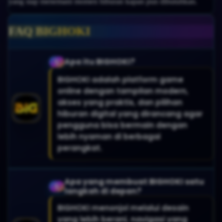
yang siap menemani momen hiburan kapan pun dibutuhkan.
FAQ BIGHOKI
Apa itu BIGHOKI?
Q
BIGHOKI adalah platform game
online dengan tampilan modern,
akses yang praktis, dan pilihan
hiburan digital yang dirancang agar
pengguna bisa bermain dengan
lebih nyaman di berbagai
perangkat.
Apa yang membuat BIGHOKI satu
Q
langkah di depan?
BIGHOKI menonjol melalui desain
yang lebih berani, navigasi yang