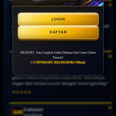
❝
Daren
JAKARTA
LOGIN
“BIGHOKI terasa ringan dibuka dari HP. Menu
login, daftar, dan promo mudah ditemukan, jadi
saya tidak perlu mencari-cari terlalu lama.”
DAFTAR
★★★★★
BIGHOKI : Satu Langkah Selalu Didepan Dari Game Online
❝
Meidina
Pasaran!
© COPYRIGHT 2026 BIGHOKI Official.
MEDAN
"Tampilan neon BIGHOKI beda dari halaman
game online yang biasa saya lihat. Warnanya
tegas dan terasa cocok dengan tema gaming.”
★★★★★
❝
Cahyani
SURABAYA