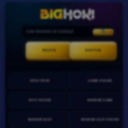
MASUK
DAFTAR
SITUS TOTO
GAME ONLINE
SLOT ONLINE
BANDAR GAME
BANDAR SLOT
BANDAR SLOT ONLINE