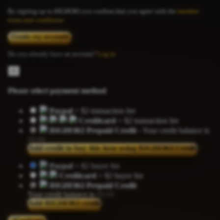
By signing up to BIGHOKI you confirm that you agree with the
member
terms and conditions
Create my account
Do you already have an account?
Log in
×
Please select payment method
Paypal
+ $2 transaction fee
Creditcard
+ $2 transaction fee
BIGHOKI Prepaid Credit
- Your credit balance is
$0.00
Add credit to buy this item using BIGHOKI Credit
Paypal
+ $2 buyer fee
Creditcard
+ $2 buyer fee
BIGHOKI Prepaid Credit
Your credit balance is
$0.00
Add BIGHOKI credit