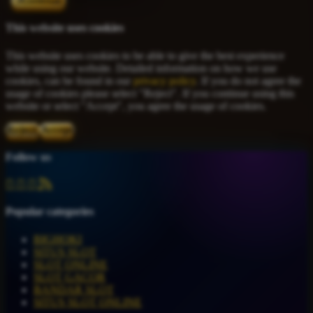
Continue
This website uses cookies
This website uses cookies to be able to give the best experience
while using our website. Detailed information on how we use
cookies, can be found in our
privacy policy
. If you do not agree the
usage of cookies please select "Reject". If you continue using this
website or select "Accept", you agree the usage of cookies.
Reject
Accept
Follow
us
Popular
categories
BIGHOKI
SITUS SLOT
SLOT ONLINE
SLOT GACOR
BANDAR SLOT
SITUS SLOT ONLINE