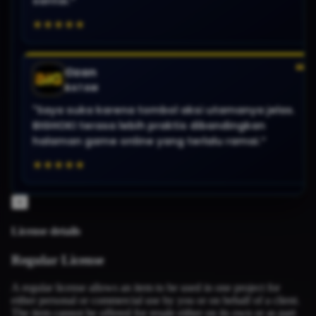
santai.”
★★★★★
❝
Ozan
BATAM
"Saya suka karena tombol aksi utamanya jelas.
BIGHOKI terasa lebih praktis dibandingkan
halaman game online yang terlalu ramai.”
★★★★★
×
License details
Regular License
A regular license allows an item to be used in one project for
either personal or commercial use by you or on behalf of a client.
The item cannot be offered for resale either on its own or as part