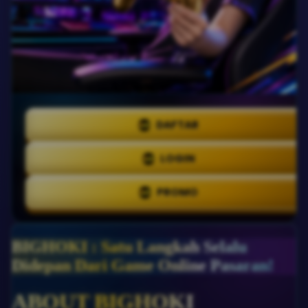
DAFTAR
LOGIN
PROMO
BIGHOKI : Satu Langkah Selalu
Didepan Dari Game Online Pasaran!
ABOUT BIGHOKI