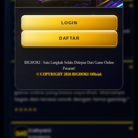
❝
Daren
JAKARTA
LOGIN
“BIGHOKI terasa ringan dibuka dari HP. Menu
login, daftar, dan promo mudah ditemukan, jadi
saya tidak perlu mencari-cari terlalu lama.”
DAFTAR
★★★★★
BIGHOKI : Satu Langkah Selalu Didepan Dari Game Online
❝
Meidina
Pasaran!
© COPYRIGHT 2026 BIGHOKI Official.
MEDAN
"Tampilan neon BIGHOKI beda dari halaman
game online yang biasa saya lihat. Warnanya
tegas dan terasa cocok dengan tema gaming.”
★★★★★
❝
Cahyani
SURABAYA