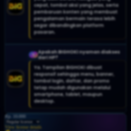
cepat, tombol aksi yang jelas, serta
pembaruan konten yang membuat
pengalaman bermain terasa lebih
segar dibandingkan platform
pasaran.
Apakah BIGHOKI nyaman diakses
Q
dari HP?
Ya. Tampilan BIGHOKI dibuat
responsif sehingga menu, banner,
tombol login, daftar, dan promo
tetap mudah digunakan melalui
smartphone, tablet, maupun
desktop.
Rp.
10.000
View license details