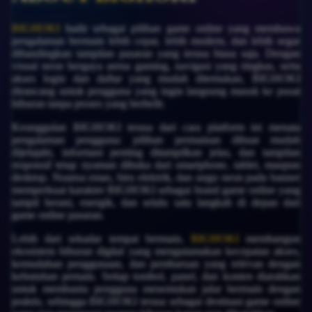
BIGHOKI
hadir sebagai pilihan game online yang membawa
pengalaman bermain lebih cepat, lebih modern, dan lebih segar
dibandingkan tampilan pasaran yang terasa biasa saja. Dengan
visual neon bergaya arena gaming, navigasi yang ringkas, serta
akses login dan daftar yang mudah ditemukan, BIGHOKI
dirancang untuk pengguna yang ingin langsung masuk ke pusat
hiburan tanpa proses yang berbelit.
Keunggulan BIGHOKI terasa dari cara platform ini menata
pengalaman pengguna: pilihan permainan dibuat mudah
dijelajahi, informasi penting ditampilkan jelas, dan tampilan
responsif tetap nyaman dibuka dari smartphone, tablet, maupun
desktop. Nuansa emas, biru elektrik, dan ungu neon pada banner
memperkuat karakter BIGHOKI sebagai brand game online yang
tampil berani, energik, dan selalu satu langkah di depan dari
game online pasaran.
Lebih dari sekadar tempat bermain,
BIGHOKI
membangun
ekosistem hiburan digital yang mengutamakan kecepatan akses,
kemudahan penggunaan, dan pembaruan yang relevan dengan
kebutuhan pemain. Setiap tombol, panel, dan konten diarahkan
untuk membantu pengguna menemukan jalur bermain dengan
praktis, sehingga BIGHOKI terasa sebagai destinasi game online