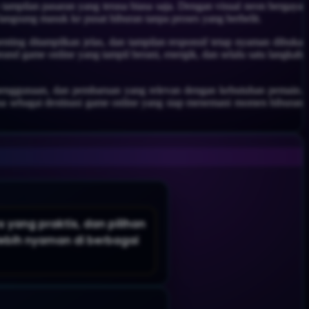
tampilan pasaran yang terasa biasa saja. Dengan visual neon bergaya
angsung masuk ke pusat hiburan tanpa proses yang berbelit.
ting ditampilkan jelas, dan tampilan responsif tetap nyaman dibuka
nd game online yang tampil berani, energik, dan selalu satu langkah
enggunaan, dan pembaruan yang relevan dengan kebutuhan pemain.
a sebagai destinasi game online yang siap menemani momen hiburan
yang praktis, dan pilihan
lebih nyaman di berbagai