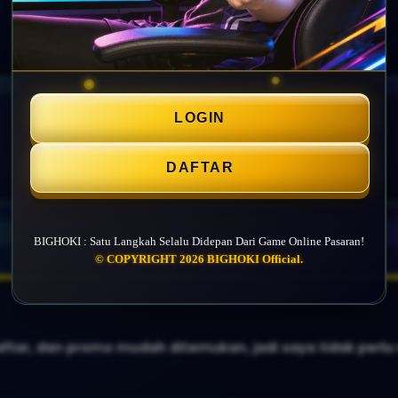
LOGIN
DAFTAR
BIGHOKI : Satu Langkah Selalu Didepan Dari Game Online Pasaran!
© COPYRIGHT 2026 BIGHOKI Official.
daftar, dan promo mudah ditemukan, jadi saya tidak perlu 