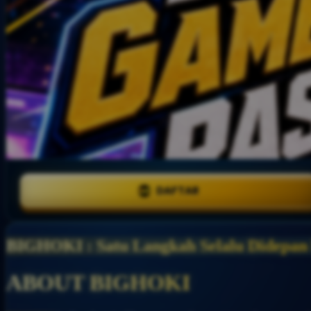
DAFTAR
BIGHOKI : Satu Langkah Selalu Didepan
ABOUT BIGHOKI