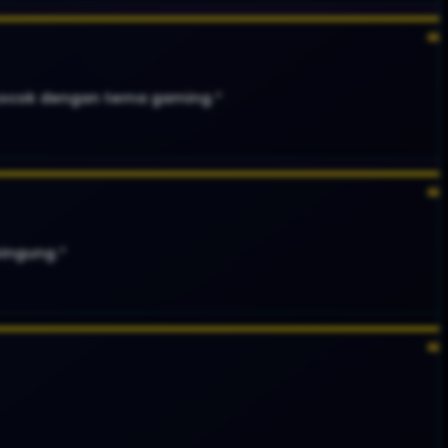
❝
 cocok dengan tema gaming.”
❝
ingung.”
❝