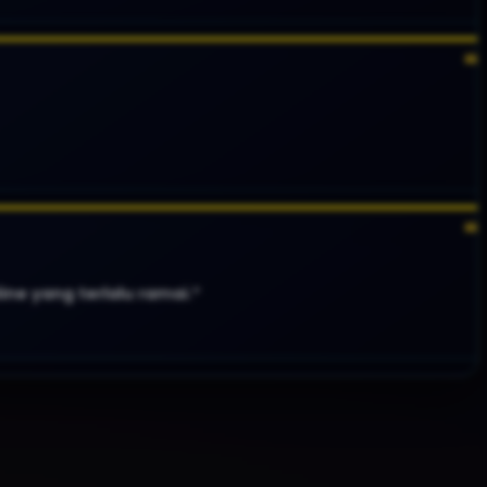
❝
❝
ne yang terlalu ramai.”