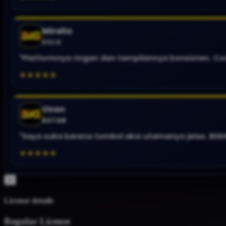
Mirella
SOLO
"Platformnya ringan dan tampilannya konsisten. Coc
★★★★★
Ozan
BATAM
"Saya suka karena tombol aksi utamanya jelas. BIGH
★★★★★
×
License details
Regular License