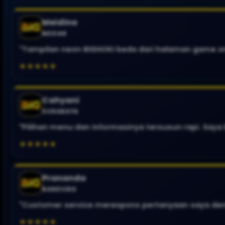
Meidina
MEDAN
"Tampilan neon BIGHOKI beda dari halaman game on
★★★★★
Cahyani
SURABAYA
"Pilihan menu dan informasinya tersusun rapi. Say
★★★★★
Prananda
BANDUNG
"Customer service merespons pertanyaan saya deng
★★★★★