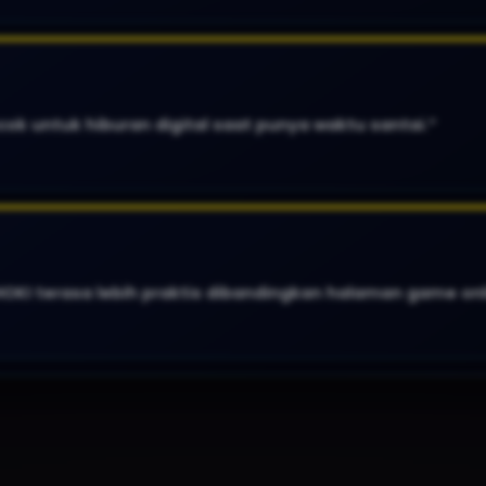
ok untuk hiburan digital saat punya waktu santai.”
OKI terasa lebih praktis dibandingkan halaman game onli