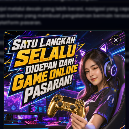
ol melalui desain yang lebih berani, navigasi yang cepa
an konten yang membuat pengalaman bermain terasa 
platform pasaran.
OKI nyaman diakses dari HP?
IGHOKI dibuat responsif sehingga menu, banner, tombol
igunakan melalui smartphone, tablet, maupun desktop