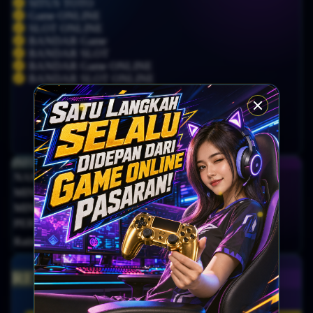
SITUS TOTO
Game ONLINE
SLOT ONLINE
BANDAR Game
BANDAR SLOT
BANDAR Game ONLINE
BANDAR SLOT ONLINE
INFORMASI SITUS BIGHOKI
NAMA SITUS
BIGHOKI
MINIMAL DEPOSIT
10.000
MINIMAL WITHDRAW
50.000
PERMAINAN
SLOT GACOR
⭐️⭐️⭐️⭐️⭐️
Ratings Situs
REVIEWS PEMAIN BIGHOKI