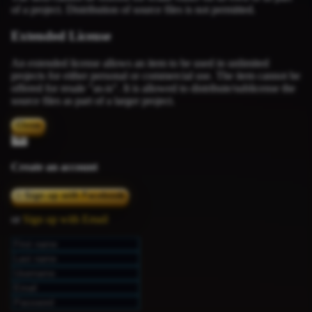
of a project. Distribution of source files is not permitted.
Extended License
An extended license allows an item to be used in unlimited
projects for either personal or commercial use. The item cannot be
offered for resale "as-is". It is allowed to distribute/sublicense the
source files as part of a larger project.
Close
×
Create an account
Sign up with Facebook
or
Sign up with Email