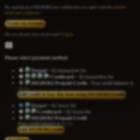
By signing up to BIGHOKI you confirm that you agree with the
member
terms and conditions
Create my account
Do you already have an account?
Log in
×
Please select payment method
Paypal
+ $2 transaction fee
Creditcard
+ $2 transaction fee
BIGHOKI Prepaid Credit
- Your credit balance is
$0.00
Add credit to buy this item using BIGHOKI Credit
Paypal
+ $2 buyer fee
Creditcard
+ $2 buyer fee
BIGHOKI Prepaid Credit
Your credit balance is
$0.00
Add BIGHOKI credit