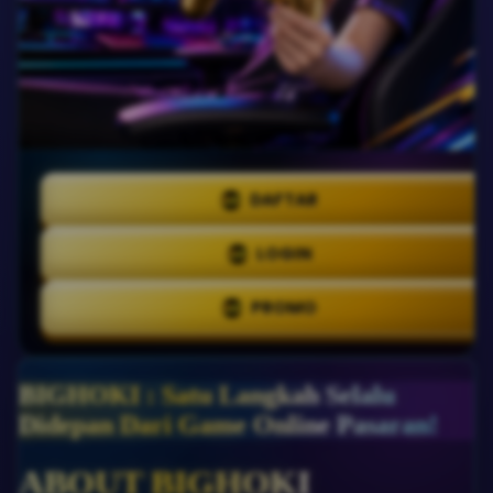
DAFTAR
LOGIN
PROMO
BIGHOKI : Satu Langkah Selalu
Didepan Dari Game Online Pasaran!
ABOUT BIGHOKI