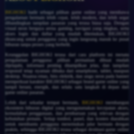
BIGHOKI
hadir sebagai pilihan game online yang membawa
pengalaman bermain lebih cepat, lebih modern, dan lebih segar
dibandingkan tampilan pasaran yang terasa biasa saja. Dengan
visual neon bergaya arena gaming, navigasi yang ringkas, serta
akses login dan daftar yang mudah ditemukan, BIGHOKI
dirancang untuk pengguna yang ingin langsung masuk ke pusat
hiburan tanpa proses yang berbelit.
Keunggulan BIGHOKI terasa dari cara platform ini menata
pengalaman pengguna: pilihan permainan dibuat mudah
dijelajahi, informasi penting ditampilkan jelas, dan tampilan
responsif tetap nyaman dibuka dari smartphone, tablet, maupun
desktop. Nuansa emas, biru elektrik, dan ungu neon pada banner
memperkuat karakter BIGHOKI sebagai brand game online yang
tampil berani, energik, dan selalu satu langkah di depan dari
game online pasaran.
Lebih dari sekadar tempat bermain,
BIGHOKI
membangun
ekosistem hiburan digital yang mengutamakan kecepatan akses,
kemudahan penggunaan, dan pembaruan yang relevan dengan
kebutuhan pemain. Setiap tombol, panel, dan konten diarahkan
untuk membantu pengguna menemukan jalur bermain dengan
praktis, sehingga BIGHOKI terasa sebagai destinasi game online